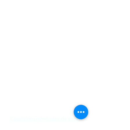
Nous Contacter
Chambres d'hôtes Les Salamandres
Nathalie et Fafa
1 rue de St Dyé
41350 Montlivault
les.salamandres41350@gmail.com
06 68 26 35 14
Conditions générales de vente
Terms of Sales